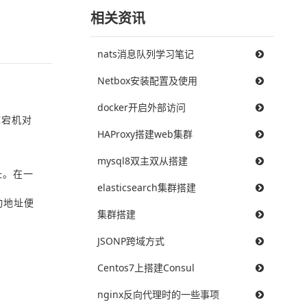
相关资讯
nats消息队列学习笔记
Netbox安装配置及使用
docker开启外部访问
库宕机对
HAProxy搭建web集群
mysql8双主双从搭建
址。在一
elasticsearch集群搭建
浮动地址便
集群搭建
JSONP跨域方式
Centos7上搭建Consul
nginx反向代理时的一些事项