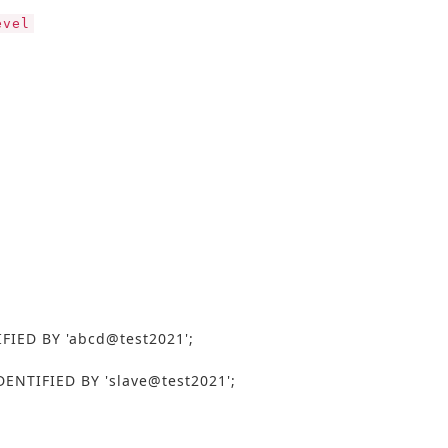
evel
FIED BY 'abcd@test2021';
DENTIFIED BY 'slave@test2021';