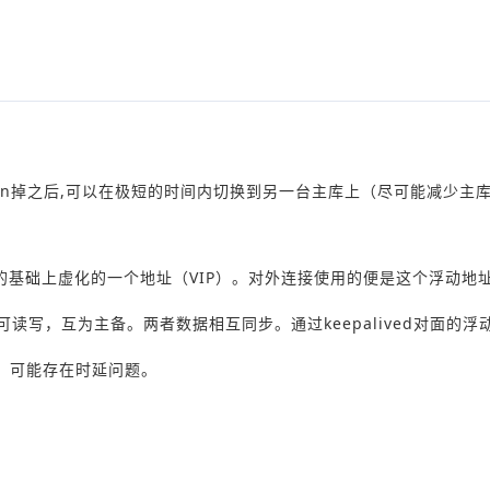
wn掉之后,可以在极短的时间内切换到另一台主库上（尽可能减少主
。
物理地址的基础上虚化的一个地址（VIP）。对外连接使用的便是这个浮动地
rB）均可读写，互为主备。两者数据相互同步。通过keepalived对面的
），可能存在时延问题。