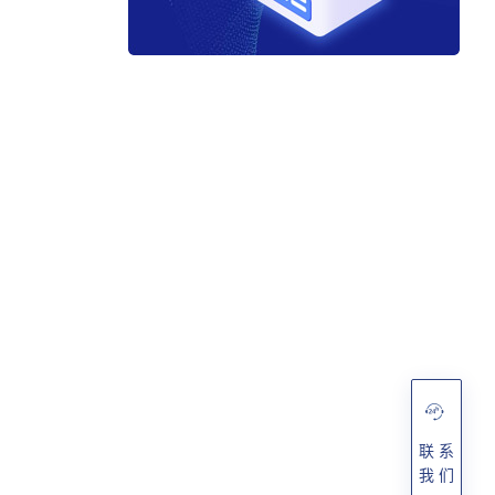
联 系
我 们