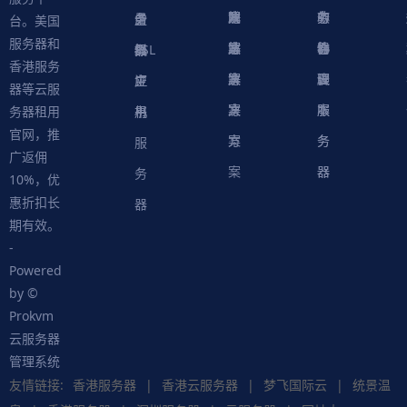
方
决
解
戏
网
务
心
中
务
软
务
务
量
虚
台。美国
服务器和
案
方
决
解
站
器
心
协
件
物
器
器
级
拟
SSL
香港服务
案
方
决
解
议
脚
理
云
应
主
证
器等云服
案
方
决
本
服
服
用
机
书
务器租用
官网，推
案
方
务
务
服
广返佣
案
器
器
务
10%，优
惠折扣长
器
期有效。
-
Powered
by ©
Prokvm
云服务器
管理系统
友情链接:
香港服务器
|
香港云服务器
|
梦飞国际云
|
统景温