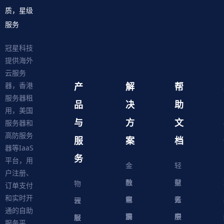
质，星级
服务
冠星科技
提供海外
云服务
产
解
帮
器，香港
服务器租
品
决
助
用，美国
与
方
文
服务器和
高防服务
服
案
档
器等IaaS
务
平台，用
金
轻
户注册、
融
教
量
财
物
订单支付
和实时开
解
育
电
云
务
账
理
云
通的自助
决
解
商
游
服
中
户
服
服
服
轻
服务平