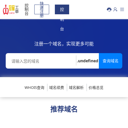
快
控
工
速
制
控
单
注
台
册
制
台
注册一个域名，实现更多可能
.undefined
WHOIS查询
域名续费
域名解析
价格总览
推荐域名