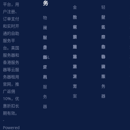
务
平台，用
金
轻
户注册、
融
教
量
财
物
订单支付
和实时开
解
育
电
云
务
账
理
云
通的自助
决
解
商
游
服
中
户
服
服
服
轻
服务平
方
决
解
戏
网
务
心
中
务
软
务
务
量
虚
台。美国
服务器和
案
方
决
解
站
器
心
协
件
物
器
器
级
拟
SSL
香港服务
案
方
决
解
议
脚
理
云
应
主
证
器等云服
案
方
决
本
服
服
用
机
书
务器租用
官网，推
案
方
务
务
服
广返佣
案
器
器
务
10%，优
惠折扣长
器
期有效。
-
Powered