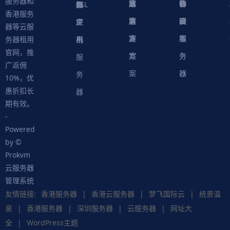
服务器和
案
方
决
解
站
器
心
协
件
物
器
器
级
拟
SSL
香港服务
案
方
决
解
议
脚
理
云
应
主
证
器等云服
案
方
决
本
服
服
用
机
书
务器租用
官网，推
案
方
务
务
服
广返佣
案
器
器
务
10%，优
惠折扣长
器
期有效。
-
Powered
by ©
Prokvm
云服务器
管理系统
友情链接:
香港服务器
|
香港云服务器
|
梦飞国际云
|
统景温
泉
|
香港服务器
|
深圳服务器
|
云服务器
|
网址大
全
|
WordPress主题