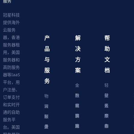
服务
冠星科技
提供海外
云服务
产
解
帮
器，香港
服务器租
品
决
助
用，美国
与
方
文
服务器和
高防服务
服
案
档
器等IaaS
务
平台，用
金
轻
户注册、
融
教
量
财
物
订单支付
和实时开
解
育
电
云
务
账
理
云
通的自助
决
解
商
游
服
中
户
服
服
服
轻
服务平
方
决
解
戏
网
务
心
中
务
软
务
务
量
虚
台。美国