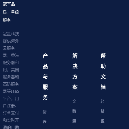
冠军品
质，星级
服务
冠星科技
提供海外
云服务
产
解
帮
器，香港
服务器租
品
决
助
用，美国
与
方
文
服务器和
高防服务
服
案
档
器等IaaS
务
平台，用
金
轻
户注册、
融
教
量
财
物
订单支付
和实时开
解
育
电
云
务
账
理
云
通的自助