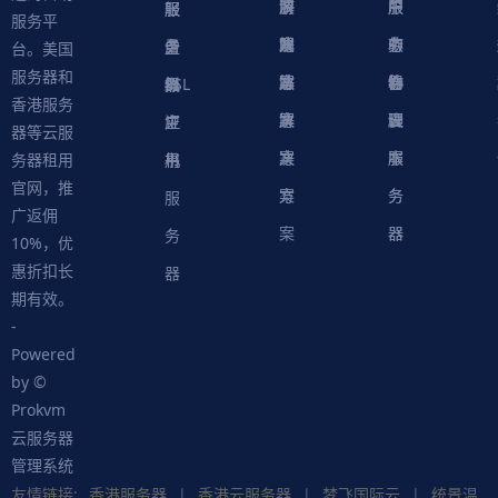
决
解
商
游
服
中
户
服
服
服
轻
服务平
方
决
解
戏
网
务
心
中
务
软
务
务
量
虚
台。美国
服务器和
案
方
决
解
站
器
心
协
件
物
器
器
级
拟
SSL
香港服务
案
方
决
解
议
脚
理
云
应
主
证
器等云服
案
方
决
本
服
服
用
机
书
务器租用
官网，推
案
方
务
务
服
广返佣
案
器
器
务
10%，优
惠折扣长
器
期有效。
-
Powered
by ©
Prokvm
云服务器
管理系统
友情链接:
香港服务器
|
香港云服务器
|
梦飞国际云
|
统景温