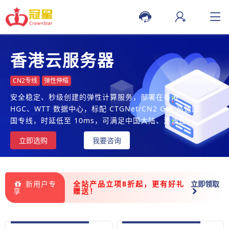
香港云服务器
CN2专线
弹性伸缩
安全稳定、秒级创建的弹性计算服务，部署在香港
HGC、WTT 数据中心，标配 CTGNet/CN2 GIA 高速回
国专线，时延低至 10ms，可满足中国大陆、港澳台、东
南亚地区的高速访问需求
立即选购
我要咨询
新用户专
全站产品立项8折起，更有好礼
立即领取
享
赠送！