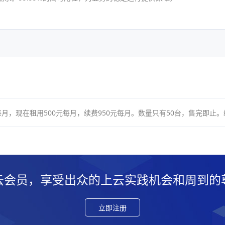
在租用500元每月，续费950元每月。数量只有50台，售完即止。编号：HKCTXG
云会员，享受出众的上云实践机会和周到的
立即注册