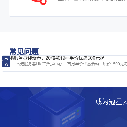
常见问题
香港服务器迎新春，20核40线程半价优惠500元起
Q
香港服务器HKCT数据中心， 首月半价优惠活动，原价1500元每月，现
A
成为冠星