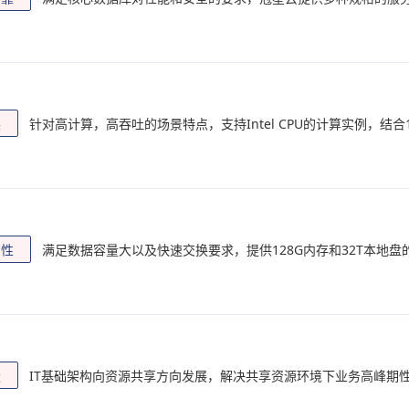
展
针对高计算，高吞吐的场景特点，支持Intel CPU的计算实例，结合
用性
满足数据容量大以及快速交换要求，提供128G内存和32T本地
量
IT基础架构向资源共享方向发展，解决共享资源环境下业务高峰期