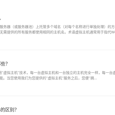
机
服务器（或服务器池）上托管多个域名（对每个名称进行单独处理）的方
无需提供的所有服务都使用相同的主机名。术语虚拟主机通常用于指代We
那些？
用"虚拟主机"技术，每一台虚拟主机和一台独立的主机完全一样，每一台
器功能。当您使用我们为您提供的"虚拟主机"服务之后，您便"拥...
3.5的区别？