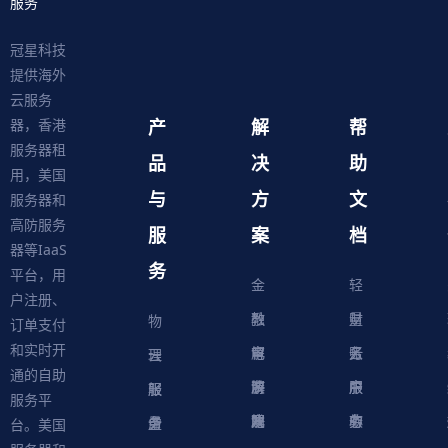
服务
冠星科技
提供海外
云服务
产
解
帮
器，香港
服务器租
品
决
助
用，美国
与
方
文
服务器和
高防服务
服
案
档
器等IaaS
务
平台，用
金
轻
户注册、
融
教
量
财
物
订单支付
和实时开
解
育
电
云
务
账
理
云
通的自助
决
解
商
游
服
中
户
服
服
服
轻
服务平
方
决
解
戏
网
务
心
中
务
软
务
务
量
虚
台。美国