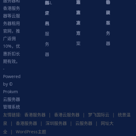
服务器和
案
方
决
解
站
器
心
协
件
物
器
器
级
拟
SSL
香港服务
案
方
决
解
议
脚
理
云
应
主
证
器等云服
案
方
决
本
服
服
用
机
书
务器租用
官网，推
案
方
务
务
服
广返佣
案
器
器
务
10%，优
惠折扣长
器
期有效。
-
Powered
by ©
Prokvm
云服务器
管理系统
友情链接:
香港服务器
|
香港云服务器
|
梦飞国际云
|
统景温
泉
|
香港服务器
|
深圳服务器
|
云服务器
|
网址大
全
|
WordPress主题